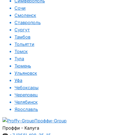
Симферополь
Сочи
Смоленск
Ставрополь
Сургут
Тамбов
Тольятти
Томск
Тула
Тюмень
Ульяновск
Уфа
Чебоксары
Череповец
Челябинск
Ярославль
Проффи-Group
Проффи - Калуга