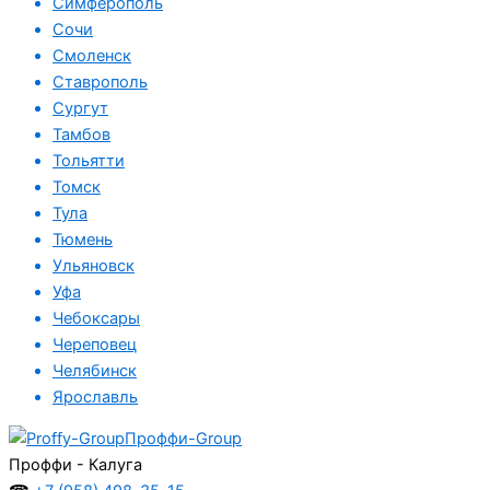
Симферополь
Сочи
Смоленск
Ставрополь
Сургут
Тамбов
Тольятти
Томск
Тула
Тюмень
Ульяновск
Уфа
Чебоксары
Череповец
Челябинск
Ярославль
Проффи-Group
Проффи - Калуга