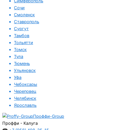
Симферополь
Сочи
Смоленск
Ставрополь
Сургут
Тамбов
Тольятти
Томск
Тула
Тюмень
Ульяновск
Уфа
Чебоксары
Череповец
Челябинск
Ярославль
Проффи-Group
Проффи - Калуга