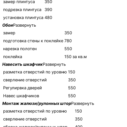
замер плинтуса
350
подрезка плинтуса
390
установка плинтуса
480
Обои
Развернуть
замер
350
подготовка стены к поклейке
780
нарезка полотен
550
поклейка
150 за кв.м
Навесить шкафчик
Развернуть
разметка отверстий по уровню
150
cверление отверстий
350
Регулирвка дверей
550
Навес шкафчиков
550
Монтаж жалюзи/рулонных штор
Развернуть
разметка отверстий по уровню
150
cверление отверстий
350
сборка жалюзи/рулонных штор
400