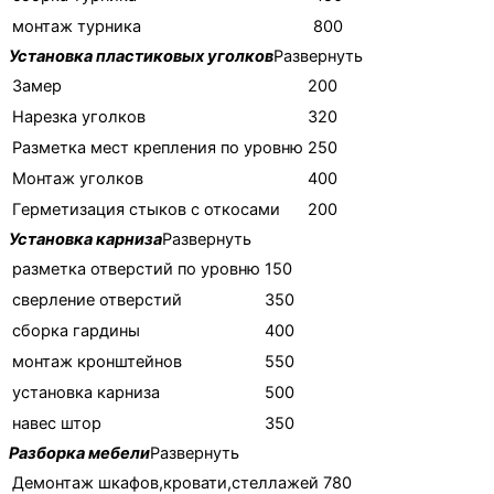
монтаж турника
800
Установка пластиковых уголков
Развернуть
Замер
200
Нарезка уголков
320
Разметка мест крепления по уровню
250
Монтаж уголков
400
Гeрмeтизaция стыков с откосами
200
Установка карниза
Развернуть
разметка отверстий по уровню
150
cверление отверстий
350
сборка гардины
400
монтаж кронштейнов
550
установка кaрнизa
500
навес штор
350
Разборка мебели
Развернуть
Демонтаж шкафов,кровати,стеллажей
780