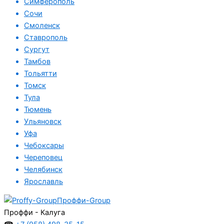
Симферополь
Сочи
Смоленск
Ставрополь
Сургут
Тамбов
Тольятти
Томск
Тула
Тюмень
Ульяновск
Уфа
Чебоксары
Череповец
Челябинск
Ярославль
Проффи-Group
Проффи - Калуга