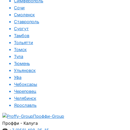
Симферополь
Сочи
Смоленск
Ставрополь
Сургут
Тамбов
Тольятти
Томск
Тула
Тюмень
Ульяновск
Уфа
Чебоксары
Череповец
Челябинск
Ярославль
Проффи-Group
Проффи - Калуга