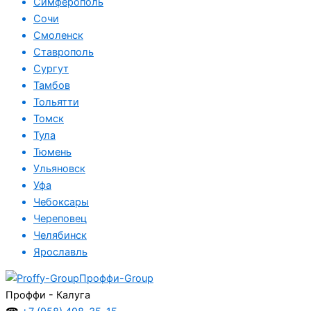
Симферополь
Сочи
Смоленск
Ставрополь
Сургут
Тамбов
Тольятти
Томск
Тула
Тюмень
Ульяновск
Уфа
Чебоксары
Череповец
Челябинск
Ярославль
Проффи-Group
Проффи - Калуга