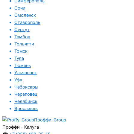
Симферополь
Сочи
Смоленск
Ставрополь
Сургут
Тамбов
Тольятти
Томск
Тула
Тюмень
Ульяновск
Уфа
Чебоксары
Череповец
Челябинск
Ярославль
Проффи-Group
Проффи - Калуга