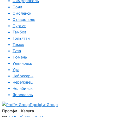
Симферополь
Сочи
Смоленск
Ставрополь
Сургут
Тамбов
Тольятти
Томск
Тула
Тюмень
Ульяновск
Уфа
Чебоксары
Череповец
Челябинск
Ярославль
Проффи-Group
Проффи - Калуга