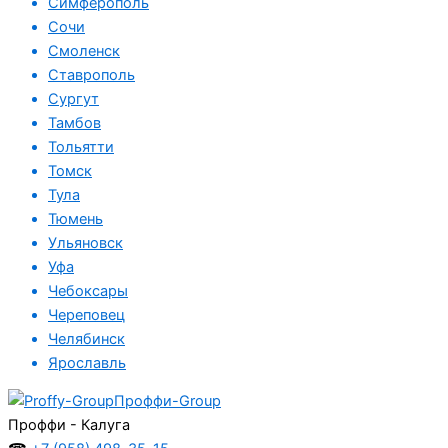
Симферополь
Сочи
Смоленск
Ставрополь
Сургут
Тамбов
Тольятти
Томск
Тула
Тюмень
Ульяновск
Уфа
Чебоксары
Череповец
Челябинск
Ярославль
Проффи-Group
Проффи - Калуга