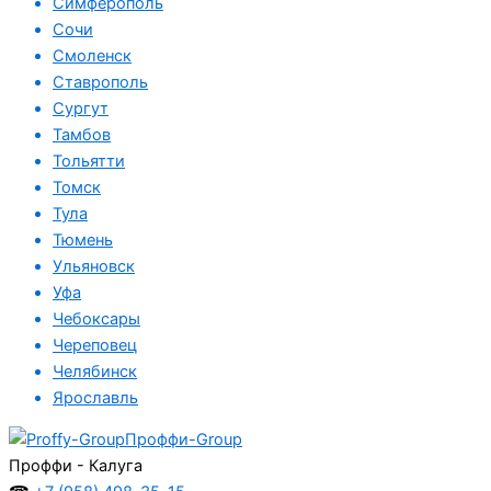
Симферополь
Сочи
Смоленск
Ставрополь
Сургут
Тамбов
Тольятти
Томск
Тула
Тюмень
Ульяновск
Уфа
Чебоксары
Череповец
Челябинск
Ярославль
Проффи-Group
Проффи - Калуга