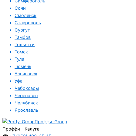
Симферополь
Сочи
Смоленск
Ставрополь
Сургут
Тамбов
Тольятти
Томск
Тула
Тюмень
Ульяновск
Уфа
Чебоксары
Череповец
Челябинск
Ярославль
Проффи-Group
Проффи - Калуга