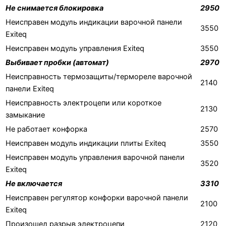
Не снимается блокировка
2950
Неисправен модуль индикации варочной панели
3550
Exiteq
Неисправен модуль управления Exiteq
3550
Выбивает пробки (автомат)
2970
Неисправность термозащиты/термореле варочной
2140
панели Exiteq
Неисправность электроцепи или короткое
2130
замыкание
Не работает конфорка
2570
Неисправен модуль индикации плиты Exiteq
3550
Неисправен модуль управления варочной панели
3520
Exiteq
Не включается
3310
Неисправен регулятор конфорки варочной панели
2100
Exiteq
Произошел разрыв электроцепи
2120