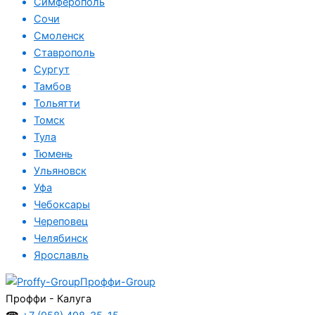
Симферополь
Сочи
Смоленск
Ставрополь
Сургут
Тамбов
Тольятти
Томск
Тула
Тюмень
Ульяновск
Уфа
Чебоксары
Череповец
Челябинск
Ярославль
Проффи-Group
Проффи - Калуга