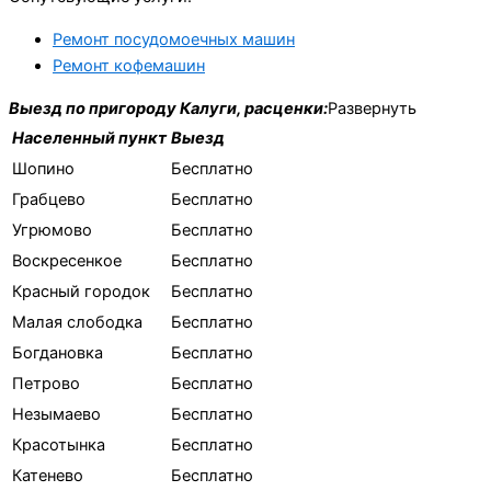
Ремонт посудомоечных машин
Ремонт кофемашин
Выезд по пригороду Калуги, расценки:
Развернуть
Населенный пункт
Выезд
Шопино
Бесплатно
Грабцево
Бесплатно
Угрюмово
Бесплатно
Воскресенкое
Бесплатно
Красный городок
Бесплатно
Малая слободка
Бесплатно
Богдановка
Бесплатно
Петрово
Бесплатно
Незымаево
Бесплатно
Красотынка
Бесплатно
Катенево
Бесплатно