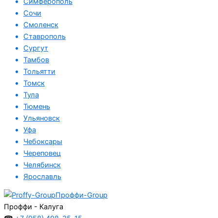
Симферополь
Сочи
Смоленск
Ставрополь
Сургут
Тамбов
Тольятти
Томск
Тула
Тюмень
Ульяновск
Уфа
Чебоксары
Череповец
Челябинск
Ярославль
Проффи-Group
Проффи - Калуга