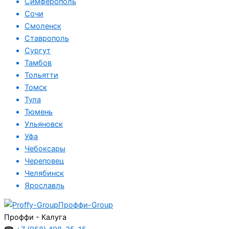
Симферополь
Сочи
Смоленск
Ставрополь
Сургут
Тамбов
Тольятти
Томск
Тула
Тюмень
Ульяновск
Уфа
Чебоксары
Череповец
Челябинск
Ярославль
Проффи-Group
Проффи - Калуга